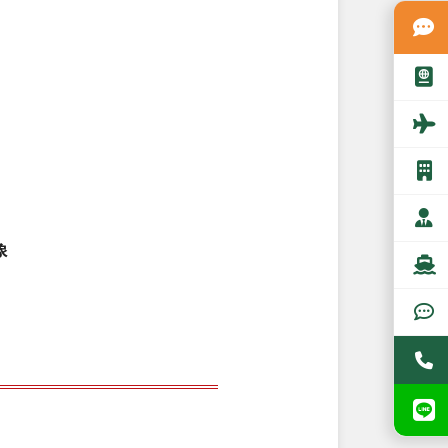
象
オンライン