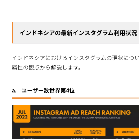
参加
インドネシア進出
8
月
19
日
水
14:00〜15:00
無料
インドネシアでのインスタグラム活用事例
無料セミナー
1. Senka Indonesia(@Senka Indonesia)
2. Marugame Udon Indonesia(@marugameudon
インドネシアの最新インスタグラム利用状況
3. Ayu Sakamoto(@kepo_jepang)
4. Starbucks Indonesia(@starbucksindonesia)
インドネシアにおけるインスタグラムの現状につ
インスタグラムの運用は信頼できるプロに
属性の観点から解説します。
a. ユーザー数世界第4位