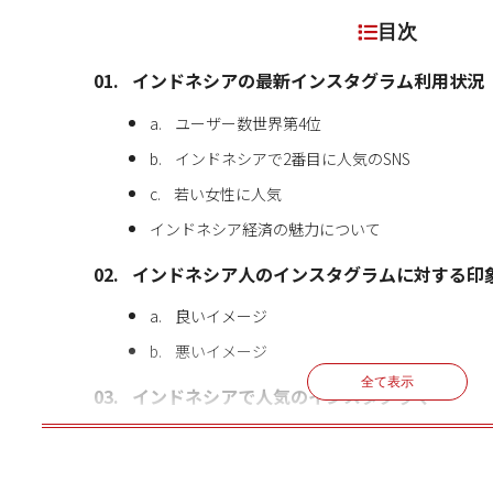
目次
インドネシアの最新インスタグラム利用状況
a. ユーザー数世界第4位
b. インドネシアで2番目に人気のSNS
c. 若い女性に人気
インドネシア経済の魅力について
インドネシア人のインスタグラムに対する印
a. 良いイメージ
b. 悪いイメージ
全て表示
インドネシアで人気のインスタグラマー
1. Ayu Tingting（@ayutingting92）
クリックで
無料で申し込む
お申し込みいただけます！
2. MINDBLOWON®（＠tahilalats）
小売店企業様向け