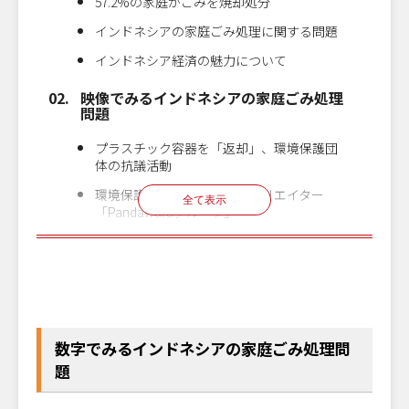
57.2%の家庭がごみを焼却処分
インドネシアの家庭ごみ処理に関する問題
インドネシア経済の魅力について
映像でみるインドネシアの家庭ごみ処理
問題
プラスチック容器を「返却」、環境保護団
体の抗議活動
環境保護団体×コンテンツクリエイター
全て表示
「Pandawaraグループ」
家庭から始まるインドネシアのごみ処理
クリックで
問題
無料で申し込む
オンライン
お申し込みいただけます！
中小ベンチャー企業様向け
参加
インドネシア進出
8
月
19
日
水
14:00〜15:00
無料
無料セミナー
数字でみるインドネシアの家庭ごみ処理問
題