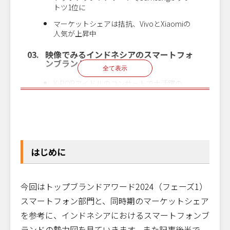
トツ1位に
マーケットシェアは拮抗、VivoとXiaomiの
人気が上昇中
映像でみるインドネシアのスマートフォ
ンブランド
全て表示
K-POPアイドルのコンサートで大活躍の
Samsung Galaxy
クリックで
無料で申し込む
オンライン
お申し込みいただけます！
XiaomiのブランドアンバサダーはJKT48
小売店企業様向け
参加
インドネシア進出
8
月
19
日
水
14:00〜15:00
無料
無料セミナー
インドネシアのスマートフォン、熾烈な
マーケットシェア争い
はじめに
今回はトップブランドアワード2024（フェーズ1）
スマートフォン部門と、同時期のマーケットシェア
を参考に、インドネシアにおけるスマートフォンブ
ランドの勢力図を見ていきます。また記事後半で