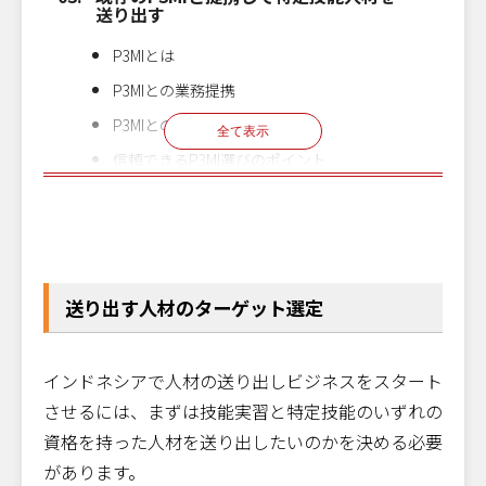
送り出す
P3MIとは
P3MIとの業務提携
P3MIとの連携強化
全て表示
信頼できるP3MI選びのポイント
クリックで
人材送り出し部分の強化
無料で申し込む
オンライン
お申し込みいただけます！
人材紹介会社様向け
参加
インドネシア進出
LPK（職業訓練校）を設立する
8
月
19
日
水
14:00〜15:00
無料
無料セミナー
LPKとは
送り出す人材のターゲット選定
LPKの資格取得条件
段階的なインドネシア進出
インドネシアで人材の送り出しビジネスをスタート
させるには、まずは技能実習と特定技能のいずれの
資格を持った人材を送り出したいのかを決める必要
があります。