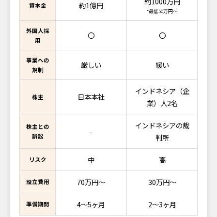
約1000万円
約1億円
資本金
*最低50万円～
外国人採
〇
〇
用
事業への
厳しい
緩い
規制
インドネシア（企
日本本社
株主
業）人2名
インドネシアの裁
株主との
–
訴訟
判所
中
高
リスク
70万円～
30万円～
設立費用
4～5ヶ月
2～3ヶ月
準備期間