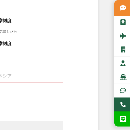
障制度
15.8%
障制度
ネシア
オンライン