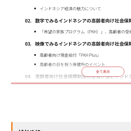
インドネシア経済の魅力について
数字でみるインドネシアの高齢者向け社会保
「希望の家族プログラム（PKH）」、高齢者の受給率
映像でみるインドネシアの高齢者向け社会保
高齢者向け現金給付「PKH Plus」
高齢者の日を祝う保健所のイベント
全て表示
高齢者向け社会保障制度の整備が進むインド
クリックで
無料で申し込む
お申し込みいただけます！
人材紹介会社様向け
参加
インドネシア進出
8
月
19
日
水
14:00〜15:00
無料
無料セミナー