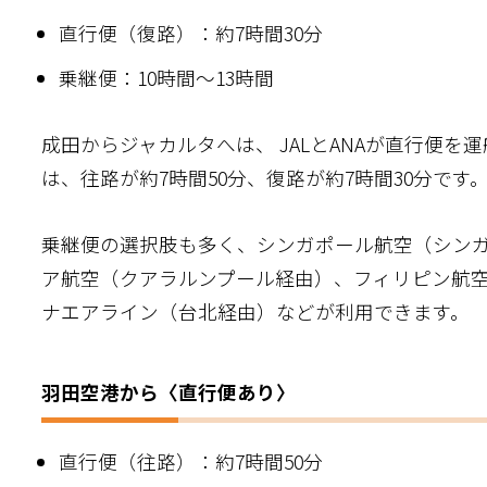
直行便（復路）：約7時間30分
【映像でみる】飛行機で日本からインドネシ
フライト中のインドネシア人と日本人
乗継便：10時間～13時間
シンガポール航空でインドネシアから日本へ
成田からジャカルタへは、 JALとANAが直行便を
最適なフライトを選んでよい旅を
は、往路が約7時間50分、復路が約7時間30分です
乗継便の選択肢も多く、シンガポール航空（シン
ア航空（クアラルンプール経由）、フィリピン航
ナエアライン（台北経由）などが利用できます。
羽田空港から〈直行便あり〉
直行便（往路）：約7時間50分