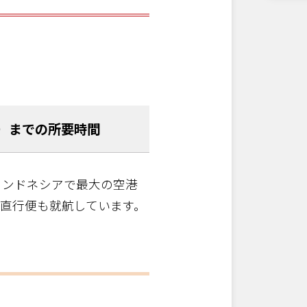
オンライン
け
までの所要時間
）までの所要時間
での所要時間
インドネシアで最大の空港
直行便も就航しています。