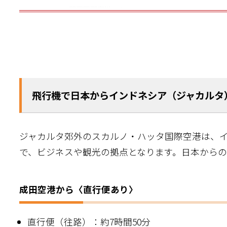
関西国際空港から
クリックで
中部国際空港から
無料で申し込む
お申し込みいただけます！
中小ベンチャー企業様向
参加
インドネシア進出
飛行機で日本からインドネシア（スラバヤ）
8
月
19
日
水
14:00〜15:00
無料
無料セミナー
成田空港から
羽田空港から
飛行機で日本からインドネシア（ジャカルタ
関西国際空港から
中部国際空港から
飛行機で日本からインドネシア（メダン）ま
ジャカルタ郊外のスカルノ・ハッタ国際空港は、
で、ビジネスや観光の拠点となります。日本からの
成田空港から
羽田空港から
関西国際空港から
成田空港から〈直行便あり〉
中部国際空港から
直行便（往路）：約7時間50分
日本とインドネシアの時差