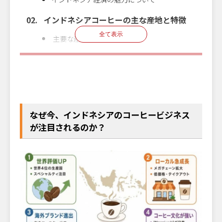
インドネシアコーヒーの主な産地と特徴
全て表示
主要な産地
注目産地（一覧）
クリックで
無料で申し込む
オンライン
お申し込みいただけます！
知っておきたいインドネシアにおけるコ
飲食店企業様向け
ーヒーの種類
参加
インドネシア進出
8
月
19
日
水
14:00〜15:00
無料
無料セミナー
ロブスタ一辺倒からアラビカへ
なぜ今、インドネシアのコーヒービジネス
コピ・ルアク（コピ・ルワク）について
が注目されるのか？
インドネシアのカフェ市場と競合環境
拡大する国内消費市場
外資系チェーンvsローカルチェーン
若年層のカフェ利用トレンド
日本企業・起業家がコーヒービジネスに
参入する際のヒント