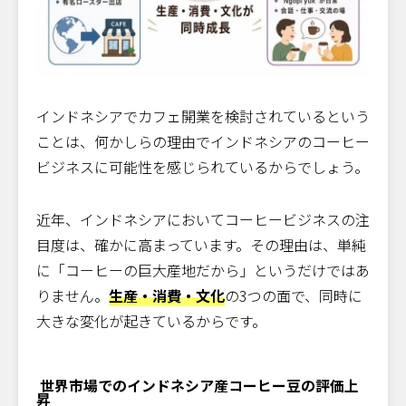
コーヒー豆の仕入れルート
ハラール対応の基本
まず現地を歩き、肌感覚を持つことから
インドネシアでカフェ開業を検討されているという
インドネシアのコーヒー市場は成長性と
現地適応の両面で見る
ことは、何かしらの理由でインドネシアのコーヒー
ビジネスに可能性を感じられているからでしょう。
近年、インドネシアにおいてコーヒービジネスの注
目度は、確かに高まっています。その理由は、単純
に「コーヒーの巨大産地だから」というだけではあ
りません。
生産・消費・文化
の3つの面で、同時に
大きな変化が起きているからです。
世界市場でのインドネシア産コーヒー豆の評価上
昇