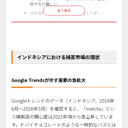
探す方が難しい
全て表示
抹茶専門店——富裕層・知識層を対象にし
たプレミアム市場
日本食レストラン・居酒屋
クリックで
無料で申し込む
オンライン
お申し込みいただけます！
飲食店企業様向け
ベーカリー・スイーツショップ
参加
インドネシア進出
8
月
19
日
水
14:00〜15:00
無料
無料セミナー
ホテル・高級飲食店
食事系への展開——抹茶ラーメンという新
インドネシアにおける抹茶市場の現状
潮流
インドネシア市場で求められる抹茶の特
徴
Google Trendsが示す需要の急拡大
高級抹茶と業務用抹茶で二極化する需要
ハラール認証の必要性
Googleトレンドのデータ（インドネシア、2016年
6月〜2026年5月）を確認すると、「matcha」とい
日本産抹茶はインドネシア市場で競争力
があるのか
う検索語の関心度は2022年頃から急上昇していま
す。ドバイチョコレートのような一時的なバズとは
「JAPAN」ブランドの強み