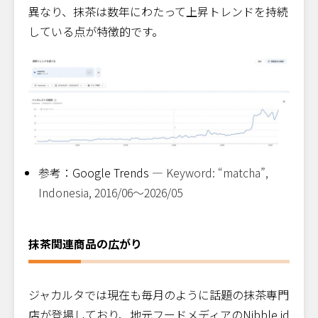
異なり、抹茶は数年にわたって上昇トレンドを持続
中国産抹茶との競合
している点が特徴的です。
プレミアム市場の可能性
なぜ抹茶はインドネシアで定着したのか
日本産抹茶はプレミアム市場を狙える
参考：Google Trends —
Keyword: “matcha”,
Indonesia, 2016/06〜2026/05
抹茶関連商品の広がり
ジャカルタでは現在も毎月のように話題の抹茶専門
店が登場しており、地元フードメディアのNibble.id